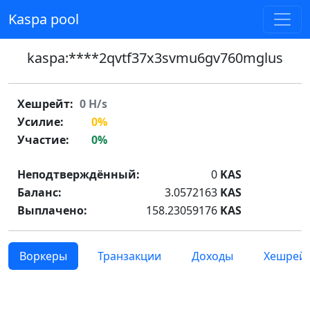
Kaspa pool
kaspa:****2qvtf37x3svmu6gv760mglus
Хешрейт:
0
H/s
Усилие:
0%
Участие:
0%
Неподтверждённый:
0
KAS
Баланс:
3.0572163
KAS
Выплачено:
158.23059176
KAS
Воркеры
Транзакции
Доходы
Хешрей