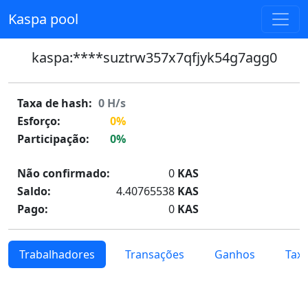
Kaspa pool
kaspa:****suztrw357x7qfjyk54g7agg0
Taxa de hash:
0
H/s
Esforço:
0%
Participação:
0%
Não confirmado:
0
KAS
Saldo:
4.40765538
KAS
Pago:
0
KAS
Trabalhadores
Transações
Ganhos
Tax