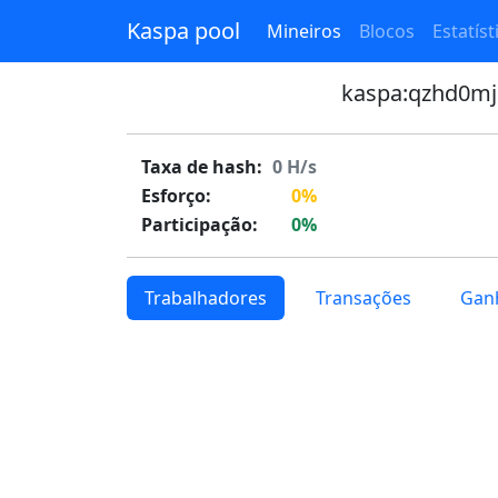
Kaspa pool
Mineiros
Blocos
Estatíst
kaspa:qzhd0m
Taxa de hash:
0
H/s
Esforço:
0%
Participação:
0%
Trabalhadores
Transações
Gan