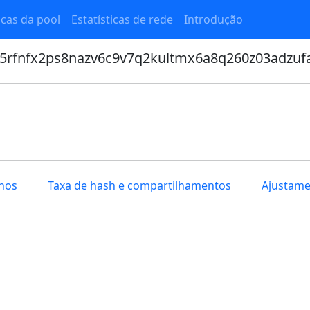
icas da pool
Estatísticas de rede
Introdução
j5rfnfx2ps8nazv6c9v7q2kultmx6a8q260z03adzu
hos
Taxa de hash e compartilhamentos
Ajustam