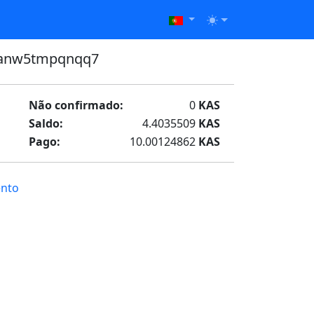
fanw5tmpqnqq7
Não confirmado:
0
KAS
Saldo:
4.4035509
KAS
Pago:
10.00124862
KAS
ento