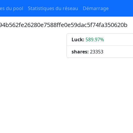
ues du pool
Statistiques du réseau
Démarrage
f94b562fe26280e7588ffe0e59dac5f74fa350620b
Luck:
589.97%
shares:
23353