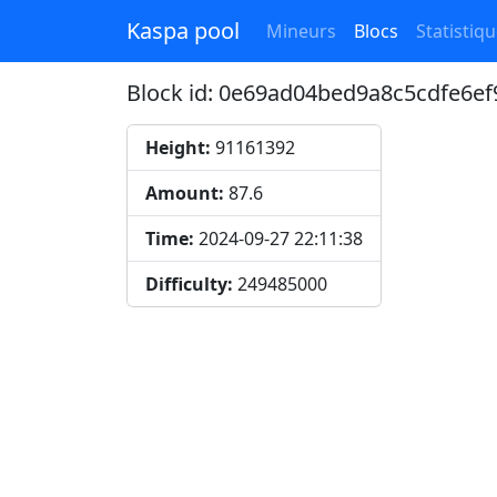
Kaspa pool
Mineurs
Blocs
Statistiq
Block id: 0e69ad04bed9a8c5cdfe6e
Height:
91161392
Amount:
87.6
Time:
2024-09-27 22:11:38
Difficulty:
249485000