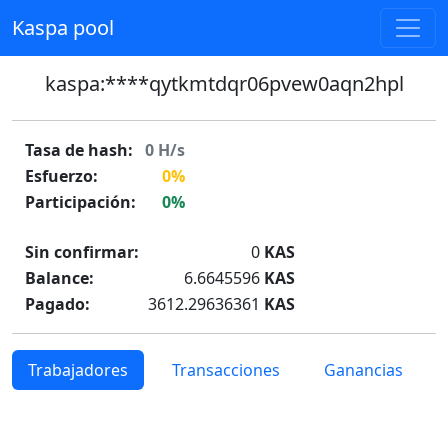
Kaspa pool
kaspa:****qytkmtdqr06pvew0aqn2hpl
Tasa de hash:
0
H/s
Esfuerzo:
0%
Participación:
0%
Sin confirmar:
0
KAS
Balance:
6.6645596
KAS
Pagado:
3612.29636361
KAS
Trabajadores
Transacciones
Ganancias